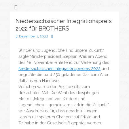
Flüchtlingssozialarbeit &
Bonveno
Göttingen
Wohnanlagen
Niedersächsischer Integrationspreis
gGmbH
2022 für BROTHERS
Dezember 1, 2022
„Kinder und Jugendliche sind unsere Zukunft“,
sagte Ministerpräsident Stephan Weil am Abend
des 28. November einleitend zur Verleihung des
Niedersächsischen Integrationspreises 2022
und
begrüßte die rund 250 geladenen Gäste im Alten
Rathaus von Hannover.
Verliehen wurde der Preis bereits zum
dreizehnten Mal. Die Wahl des diesjährigen
Mottos „Integration von Kindern und
Jugendlichen – gemeinsam stark in die Zukunft!“
war Ausdruck dafür, dass gerade in jungen
Jahren die späteren Chancen auf Erfolg und
Teilhabe in der Gesellschaft geprägt werden.