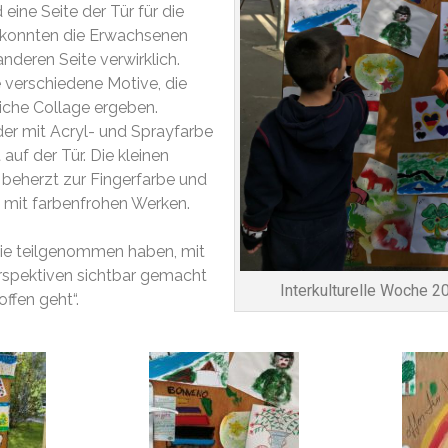
ine Seite der Tür für die
r, konnten die Erwachsenen
anderen Seite verwirklich.
e verschiedene Motive, die
iche Collage ergeben.
der mit Acryl- und Sprayfarbe
 auf der Tür. Die kleinen
n beherzt zur Fingerfarbe und
z mit farbenfrohen Werken.
 die teilgenommen haben, mit
erspektiven sichtbar gemacht
Interkulturelle Woche 
ffen geht“.