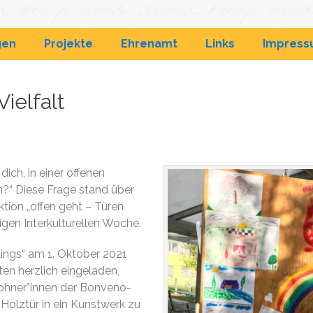
& Wohnanlagen
gen
Projekte
Ehrenamt
Links
Impres
Vielfalt
dich, in einer offenen
n?“ Diese Frage stand über
ion „offen geht – Türen
rigen Interkulturellen Woche.
ings“ am 1. Oktober 2021
rten herzlich eingeladen,
hner*innen der Bonveno-
 Holztür in ein Kunstwerk zu