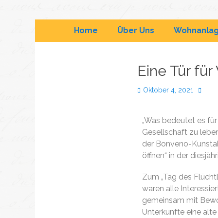
Bonveno
Flüchtlingssozialarbeit 
Home
Über Uns
Wohnanla
Göttingen
Eine Tür für 
gGmbH
Oktober 4, 2021
„Was bedeutet es für 
Gesellschaft zu lebe
der Bonveno-Kunstakt
öffnen“ in der diesjäh
Zum „Tag des Flüchtl
waren alle Interessie
gemeinsam mit Bewo
Unterkünfte eine alte