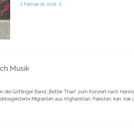
Veröffentlicht
Autor
Februar 16, 2016
am
rch Musik
n die Göttinger Band „Better Than“ zum Konzert nach Hann
kbegeisterte Migranten aus Afghanistan, Pakistan, Iran, Irak 