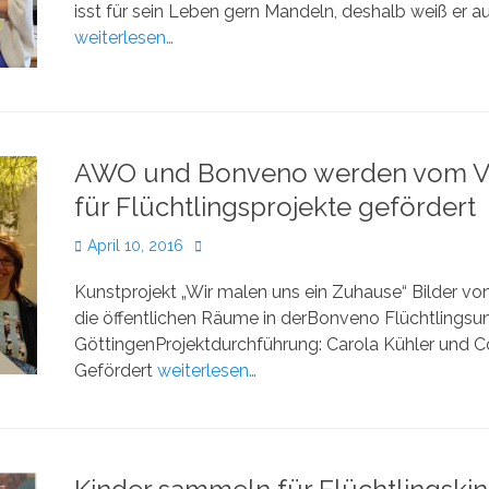
isst für sein Leben gern Mandeln, deshalb weiß er a
weiterlesen…
AWO und Bonveno werden vom V
für Flüchtlingsprojekte gefördert
Veröffentlicht
Autor
April 10, 2016
am
Kunstprojekt „Wir malen uns ein Zuhause“ Bilder v
die öffentlichen Räume in derBonveno Flüchtlingsu
GöttingenProjektdurchführung: Carola Kühler und Co
Gefördert
weiterlesen…