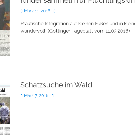
Kinder sammeln für Flüchtlingski
Veröffentlicht
Autor
März 11, 2016
am
Praktische Integration auf kleinen Füßen und in klei
wundervoll! (Göttinger Tageblatt vom 11.03.2016)
Schatzsuche im Wald
Veröffentlicht
Autor
März 7, 2016
am