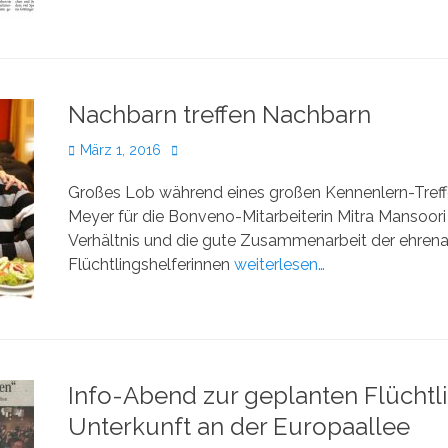
Nachbarn treffen Nachbarn
Veröffentlicht
Autor
März 1, 2016
am
Großes Lob während eines großen Kennenlern-Tre
Meyer für die Bonveno-Mitarbeiterin Mitra Mansoor
Verhältnis und die gute Zusammenarbeit der ehren
Flüchtlingshelferinnen
weiterlesen…
Info-Abend zur geplanten Flüchtl
Unterkunft an der Europaallee