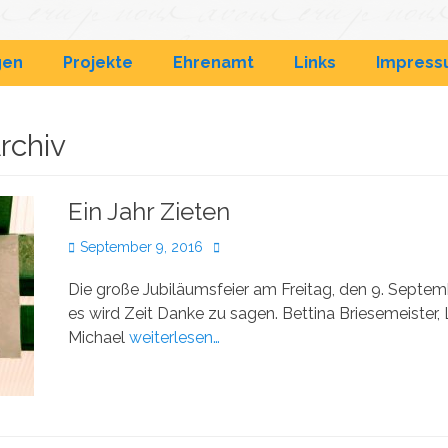
& Wohnanlagen
gen
Projekte
Ehrenamt
Links
Impres
rchiv
Ein Jahr Zieten
Veröffentlicht
Autor
September 9, 2016
am
Die große Jubiläumsfeier am Freitag, den 9. Septembe
es wird Zeit Danke zu sagen. Bettina Briesemeister, L
Michael
weiterlesen…