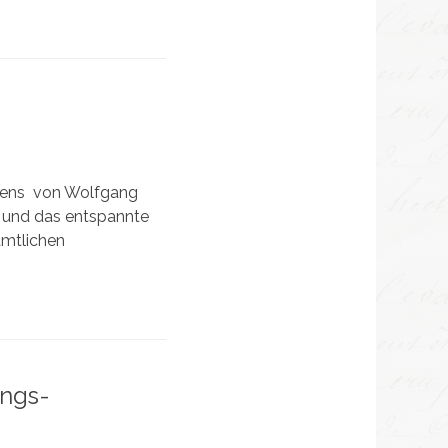
ffens von Wolfgang
i und das entspannte
amtlichen
ings-