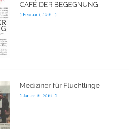
CAFÉ DER BEGEGNUNG
Veröffentlicht
Autor
Februar 1, 2016
am
Mediziner für Flüchtlinge
Veröffentlicht
Autor
Januar 16, 2016
am