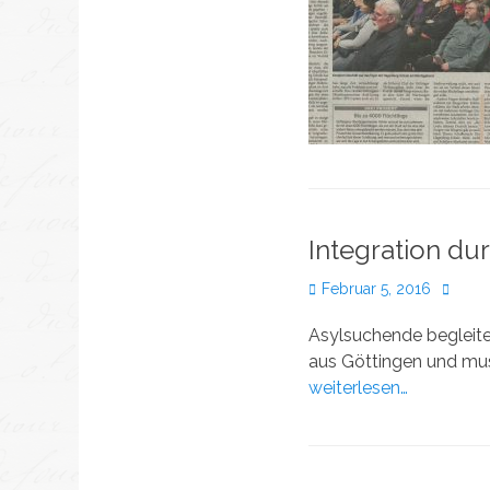
Integration du
Veröffentlicht
Autor
Februar 5, 2016
am
Asylsuchende begleite
aus Göttingen und musi
weiterlesen…