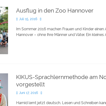
Ausflug in den Zoo Hannover
Veröffentlicht
Autor
Juli 15, 2016
am
Im Sommer 2016 machen Frauen und Kinder einen A
Hannover – ohne Ihre Männer und Väter. Ein kleines 
KIKUS-Sprachlernmethode am No
vorgestellt
Veröffentlicht
Autor
Juni 17, 2016
am
Hamid lernt jetzt deutsch. Lesen und Schreiben kann