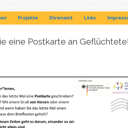
& Wohnanlagen
gen
Projekte
Ehrenamt
Links
Impres
ie eine Postkarte an Geflüchtete