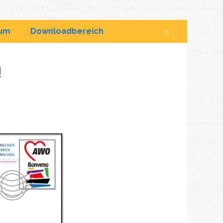
sum
Downloadbereich
!