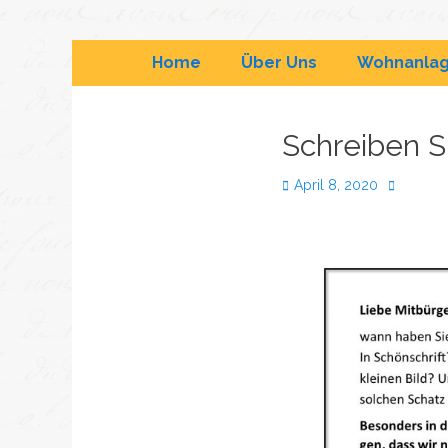
Bonveno
Flüchtlingssozialarbeit 
Home
Über Uns
Wohnanla
Göttingen
Schreiben S
gGmbH
April 8, 2020