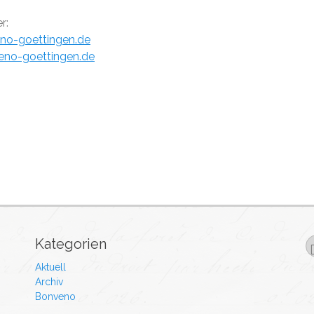
r:
o-goettingen.de
eno-goettingen.de
Kategorien
Aktuell
Archiv
Bonveno