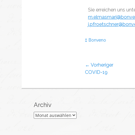
Sie erreichen uns unte
m.elmasmari@bonven
j.pfroetschner@bonv
Bonveno
← Vorheriger
COVID-19
Archiv