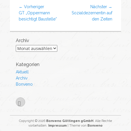
Beitragsnavigation
← Vorheriger
Nächster →
Vorheriger
Nächster
GT „Oppermann
Sozialdezernentin auf
Beitrag:
Beitrag:
besichtigt Baustelle“
den Zeiten
Archiv
Archiv
Kategorien
Aktuell
Archiv
Bonveno
Facebook
Copyright © 2026
Bonveno Göttingen gGmbH
. Alle Rechte
vorbehalten.
Impressum
| Theme von
Bonveno