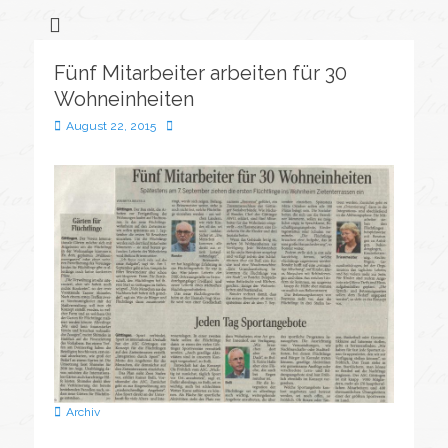
Flüchtlingssozialarbeit &
Bonveno
Göttingen
Wohnanlagen
Fünf Mitarbeiter arbeiten für 30
gGmbH
Wohneinheiten
Veröffentlicht
Autor
August 22, 2015
am
Kategorien
Archiv