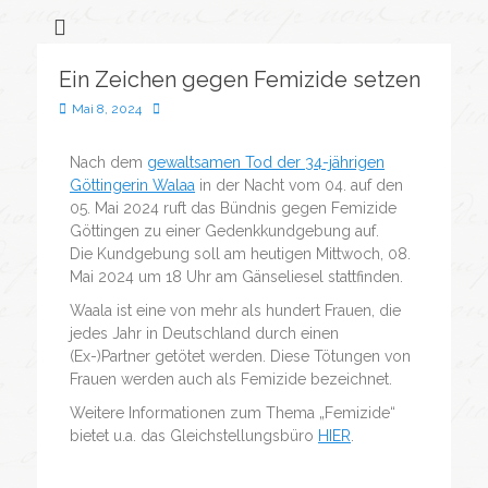
Flüchtlingssozialarbeit &
Bonveno
Göttingen
Wohnanlagen
Ein Zeichen gegen Femizide setzen
gGmbH
Mai 8, 2024
Nach dem
gewaltsamen Tod der 34-jährigen
Göttingerin Walaa
in der Nacht vom 04. auf den
05. Mai 2024 ruft das Bündnis gegen Femizide
Göttingen zu einer Gedenkkundgebung auf.
Die Kundgebung soll am heutigen Mittwoch, 08.
Mai 2024 um 18 Uhr am Gänseliesel stattfinden.
Waala ist eine von mehr als hundert Frauen, die
jedes Jahr in Deutschland durch einen
(Ex-)Partner getötet werden. Diese Tötungen von
Frauen werden auch als Femizide bezeichnet.
Weitere Informationen zum Thema „Femizide“
bietet u.a. das Gleichstellungsbüro
HIER
.