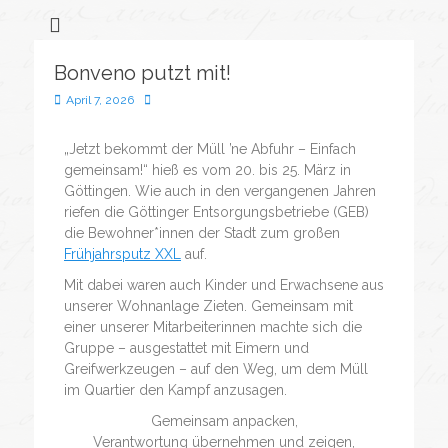
Flüchtlingssozialarbeit &
Bonveno
Göttingen
Wohnanlagen
Bonveno putzt mit!
gGmbH
April 7, 2026
„Jetzt bekommt der Müll ’ne Abfuhr – Einfach
gemeinsam!“ hieß es vom 20. bis 25. März in
Göttingen. Wie auch in den vergangenen Jahren
riefen die Göttinger Entsorgungsbetriebe (GEB)
die Bewohner*innen der Stadt zum großen
Frühjahrsputz XXL
auf.
Mit dabei waren auch Kinder und Erwachsene aus
unserer Wohnanlage Zieten. Gemeinsam mit
einer unserer Mitarbeiterinnen machte sich die
Gruppe – ausgestattet mit Eimern und
Greifwerkzeugen – auf den Weg, um dem Müll
im Quartier den Kampf anzusagen.
Gemeinsam anpacken,
Verantwortung übernehmen und zeigen,