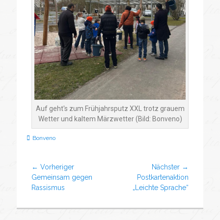
Auf geht's zum Frühjahrsputz XXL trotz grauem
Wetter und kaltem Märzwetter (Bild: Bonveno)
Bonveno
← Vorheriger
Nächster →
Gemeinsam gegen
Postkartenaktion
Rassismus
„Leichte Sprache“